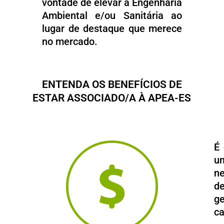
vontade de elevar a Engenharia
Ambiental e/ou Sanitária ao
lugar de destaque que merece
no mercado.
ENTENDA OS BENEFÍCIOS DE
ESTAR ASSOCIADO/A À APEA-ES
É 
um
n
de
g
ca