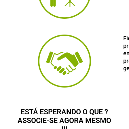
Fi
pr
e
p
ge
ESTÁ ESPERANDO O QUE ?
ASSOCIE-SE AGORA MESMO